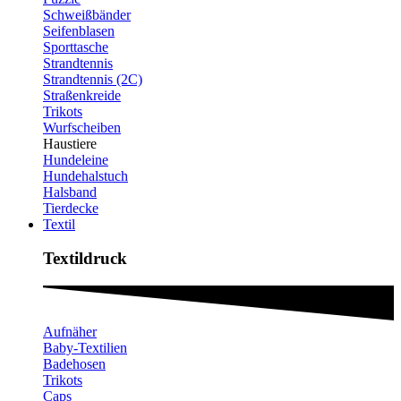
Schweißbänder
Seifenblasen
Sporttasche
Strandtennis
Strandtennis (2C)
Straßenkreide
Trikots
Wurfscheiben
Haustiere
Hundeleine
Hundehalstuch
Halsband
Tierdecke
Textil
Textildruck​
Aufnäher
Baby-Textilien
Badehosen
Trikots
Caps