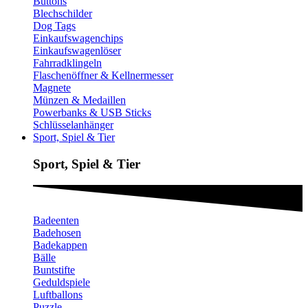
Buttons
Blechschilder
Dog Tags
Einkaufswagenchips
Einkaufswagenlöser
Fahrradklingeln
Flaschenöffner & Kellnermesser
Magnete
Münzen & Medaillen
Powerbanks & USB Sticks
Schlüsselanhänger
Sport, Spiel & Tier
Sport, Spiel & Tier
Badeenten
Badehosen
Badekappen
Bälle
Buntstifte
Geduldspiele
Luftballons
Puzzle