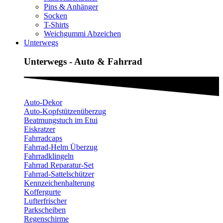
Pins & Anhänger
Socken
T-Shirts
Weichgummi Abzeichen
Unterwegs
Unterwegs - Auto & Fahrrad
Auto-Dekor
Auto-Kopfstützenüberzug
Beatmungstuch im Etui
Eiskratzer
Fahrradcaps
Fahrrad-Helm Überzug
Fahrradklingeln
Fahrrad Reparatur-Set
Fahrrad-Sattelschützer
Kennzeichenhalterung
Koffergurte
Lufterfrischer
Parkscheiben
Regenschirme