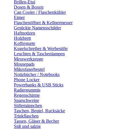
Brillen-Etui
Dosen & Boxen
Can Cooler / Flaschenkühler
Eimer
Flaschenöffner & Kellnermesser
Gestickte Namensschilder
Haftnotizen
Holzbrett
Koffergurte
Kugelschreiber & Werbestifte
Leuchten & Taschenlampen
Messwerkzeuge
Mousepads
Mikrofaserbeutel
Notizbücher / Notebooks
Phone Locker
Powerbanks & USB Sticks
Radiergummis
Regenschirme
Sparschweine
Stiftemäppchen
Taschen, Beutel, Rucksäcke
Trinkflaschen
Tassen, Gläser & Becher
Süß und salzig