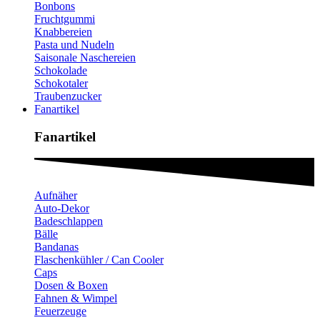
Bonbons
Fruchtgummi
Knabbereien
Pasta und Nudeln
Saisonale Naschereien
Schokolade
Schokotaler
Traubenzucker
Fanartikel
Fanartikel​
Aufnäher
Auto-Dekor
Badeschlappen
Bälle
Bandanas
Flaschenkühler / Can Cooler
Caps
Dosen & Boxen
Fahnen & Wimpel
Feuerzeuge