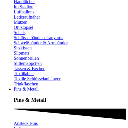
Handtücher
Im Stadion
Luftballons
Lederaufnäher
Mützen
Ohrstöpsel
Schals
Schlüsselbänder / Lanyards
Schweißbänder & Armbänder
Sitzkissen
Slipmats
Sonnenbrillen
Stiftemäppchen
Tassen & Becher
Textillabels
Textile Schlüsselanhänger
Trinkflaschen
Pins & Metall
Pins & Metall​
Ansteck-Pins