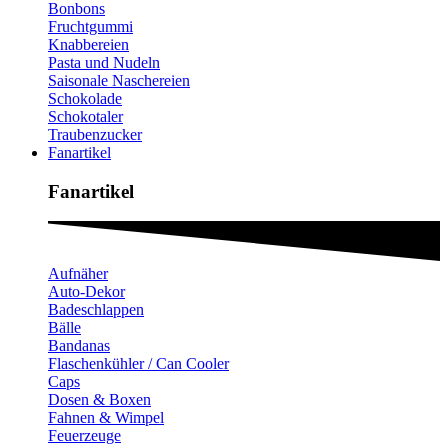
Bonbons
Fruchtgummi
Knabbereien
Pasta und Nudeln
Saisonale Naschereien
Schokolade
Schokotaler
Traubenzucker
Fanartikel
Fanartikel​
Aufnäher
Auto-Dekor
Badeschlappen
Bälle
Bandanas
Flaschenkühler / Can Cooler
Caps
Dosen & Boxen
Fahnen & Wimpel
Feuerzeuge