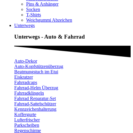
Pins & Anhänger
Socken
T-Shirts
Weichgummi Abzeichen
Unterwegs
Unterwegs - Auto & Fahrrad
Auto-Dekor
Auto-Kopfstützenüberzug
Beatmungstuch im Etui
Eiskratzer
Fahrradcaps
Fahrrad-Helm Überzug
Fahrradklingeln
Fahrrad Reparatur-Set
Fahrrad-Sattelschützer
Kennzeichenhalterung
Koffergurte
Lufterfrischer
Parkscheiben
Regenschirme