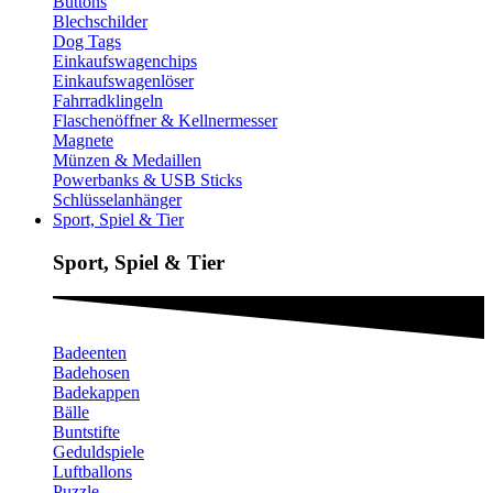
Buttons
Blechschilder
Dog Tags
Einkaufswagenchips
Einkaufswagenlöser
Fahrradklingeln
Flaschenöffner & Kellnermesser
Magnete
Münzen & Medaillen
Powerbanks & USB Sticks
Schlüsselanhänger
Sport, Spiel & Tier
Sport, Spiel & Tier
Badeenten
Badehosen
Badekappen
Bälle
Buntstifte
Geduldspiele
Luftballons
Puzzle