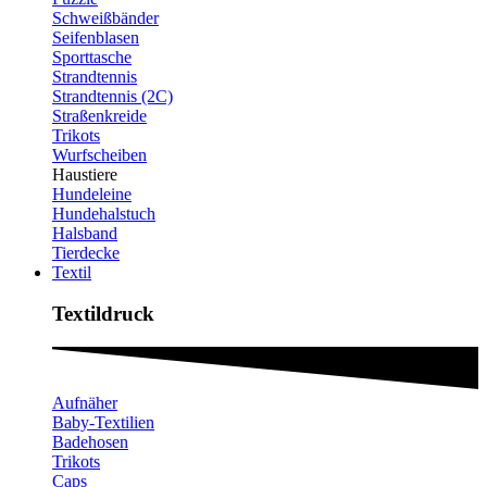
Schweißbänder
Seifenblasen
Sporttasche
Strandtennis
Strandtennis (2C)
Straßenkreide
Trikots
Wurfscheiben
Haustiere
Hundeleine
Hundehalstuch
Halsband
Tierdecke
Textil
Textildruck​
Aufnäher
Baby-Textilien
Badehosen
Trikots
Caps