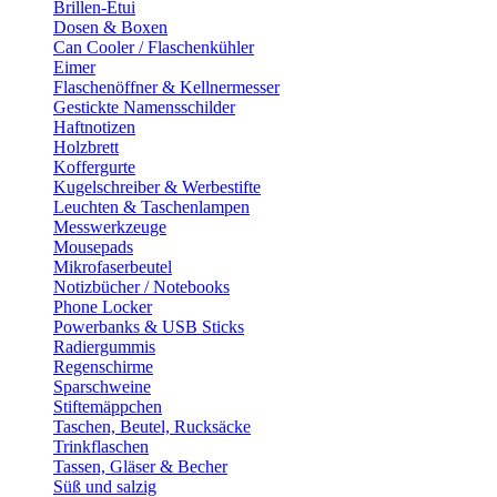
Brillen-Etui
Dosen & Boxen
Can Cooler / Flaschenkühler
Eimer
Flaschenöffner & Kellnermesser
Gestickte Namensschilder
Haftnotizen
Holzbrett
Koffergurte
Kugelschreiber & Werbestifte
Leuchten & Taschenlampen
Messwerkzeuge
Mousepads
Mikrofaserbeutel
Notizbücher / Notebooks
Phone Locker
Powerbanks & USB Sticks
Radiergummis
Regenschirme
Sparschweine
Stiftemäppchen
Taschen, Beutel, Rucksäcke
Trinkflaschen
Tassen, Gläser & Becher
Süß und salzig