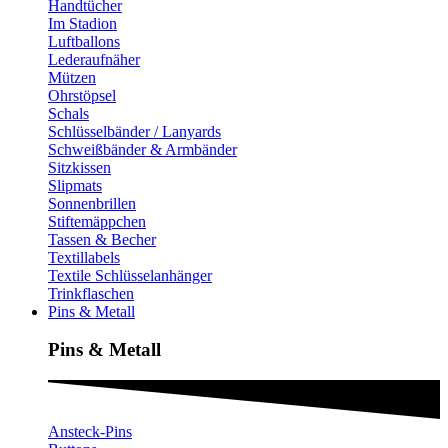
Handtücher
Im Stadion
Luftballons
Lederaufnäher
Mützen
Ohrstöpsel
Schals
Schlüsselbänder / Lanyards
Schweißbänder & Armbänder
Sitzkissen
Slipmats
Sonnenbrillen
Stiftemäppchen
Tassen & Becher
Textillabels
Textile Schlüsselanhänger
Trinkflaschen
Pins & Metall
Pins & Metall​
Ansteck-Pins