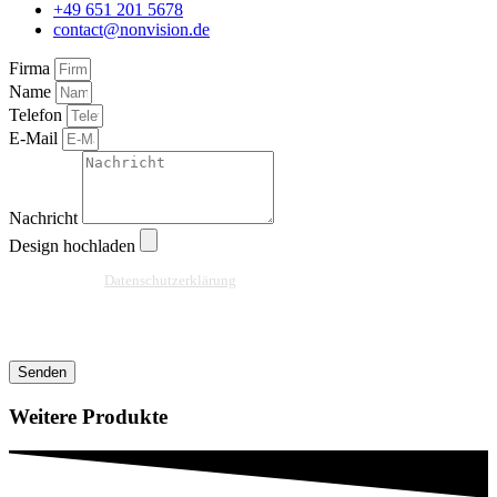
+49 651 201 5678
contact@nonvision.de
Firma
Name
Telefon
E-Mail
Nachricht
Design hochladen
Ja, ich habe die
Datenschutzerklärung
zur Kenntnis genommen und bin damit
einverstanden, dass die von mir angegebenen Daten elektronisch erhoben und
gespeichert werden. Meine Daten werden dabei nur streng zweckgebunden zur
Bearbeitung und Beantwortung meiner Anfrage benutzt.
Senden
Weitere Produkte