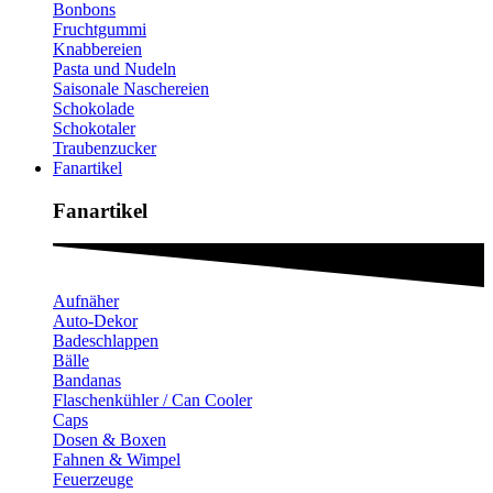
Bonbons
Fruchtgummi
Knabbereien
Pasta und Nudeln
Saisonale Naschereien
Schokolade
Schokotaler
Traubenzucker
Fanartikel
Fanartikel​
Aufnäher
Auto-Dekor
Badeschlappen
Bälle
Bandanas
Flaschenkühler / Can Cooler
Caps
Dosen & Boxen
Fahnen & Wimpel
Feuerzeuge