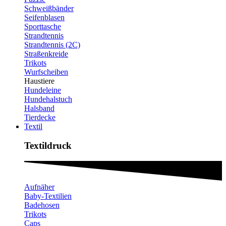
Schweißbänder
Seifenblasen
Sporttasche
Strandtennis
Strandtennis (2C)
Straßenkreide
Trikots
Wurfscheiben
Haustiere
Hundeleine
Hundehalstuch
Halsband
Tierdecke
Textil
Textildruck​
Aufnäher
Baby-Textilien
Badehosen
Trikots
Caps