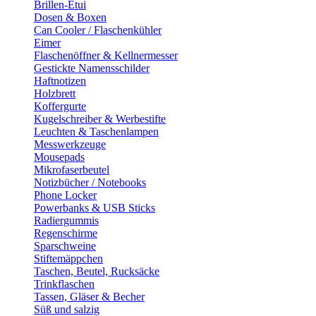
Brillen-Etui
Dosen & Boxen
Can Cooler / Flaschenkühler
Eimer
Flaschenöffner & Kellnermesser
Gestickte Namensschilder
Haftnotizen
Holzbrett
Koffergurte
Kugelschreiber & Werbestifte
Leuchten & Taschenlampen
Messwerkzeuge
Mousepads
Mikrofaserbeutel
Notizbücher / Notebooks
Phone Locker
Powerbanks & USB Sticks
Radiergummis
Regenschirme
Sparschweine
Stiftemäppchen
Taschen, Beutel, Rucksäcke
Trinkflaschen
Tassen, Gläser & Becher
Süß und salzig