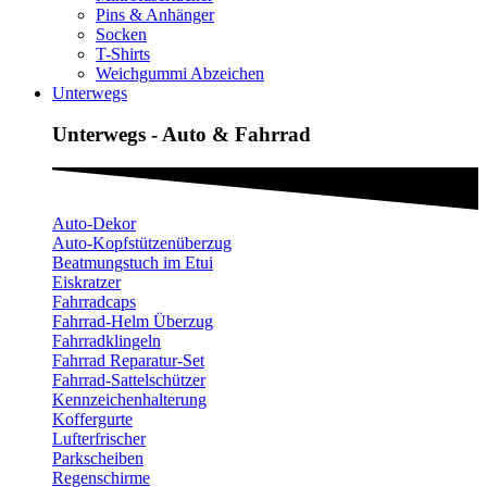
Pins & Anhänger
Socken
T-Shirts
Weichgummi Abzeichen
Unterwegs
Unterwegs - Auto & Fahrrad
Auto-Dekor
Auto-Kopfstützenüberzug
Beatmungstuch im Etui
Eiskratzer
Fahrradcaps
Fahrrad-Helm Überzug
Fahrradklingeln
Fahrrad Reparatur-Set
Fahrrad-Sattelschützer
Kennzeichenhalterung
Koffergurte
Lufterfrischer
Parkscheiben
Regenschirme