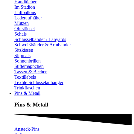
Handtücher
Im Stadion
Luftballons
Lederaufnäher
Mützen
Ohrstöpsel
Schals
Schlüsselbänder / Lanyards
Schweißbänder & Armbänder
Sitzkissen
Slipmats
Sonnenbrillen
Stiftemäppchen
Tassen & Becher
Textillabels
Textile Schlüsselanhänger
Trinkflaschen
Pins & Metall
Pins & Metall​
Ansteck-Pins