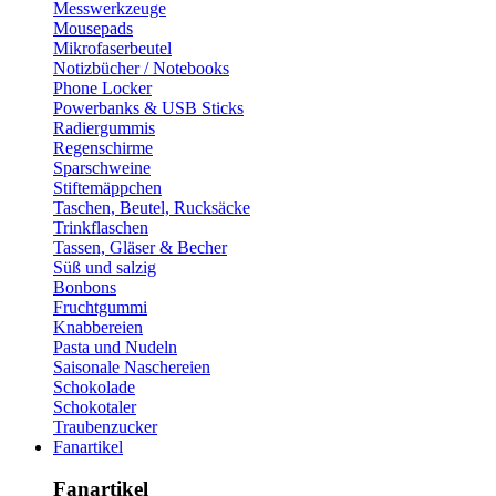
Messwerkzeuge
Mousepads
Mikrofaserbeutel
Notizbücher / Notebooks
Phone Locker
Powerbanks & USB Sticks
Radiergummis
Regenschirme
Sparschweine
Stiftemäppchen
Taschen, Beutel, Rucksäcke
Trinkflaschen
Tassen, Gläser & Becher
Süß und salzig
Bonbons
Fruchtgummi
Knabbereien
Pasta und Nudeln
Saisonale Naschereien
Schokolade
Schokotaler
Traubenzucker
Fanartikel
Fanartikel​