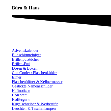
Büro & Haus
Adventskalender
Bildschirmreiniger
Brillenputztücher
Brillen-Etui
Dosen & Boxen
Can Cooler / Flaschenkühler
Eimer
Flaschenöffner & Kellnermesser
Gestickte Namensschilder
Haftnotizen
Holzbrett
Koffergurte
Kugelschreiber & Werbestifte
Leuchten & Taschenlampen