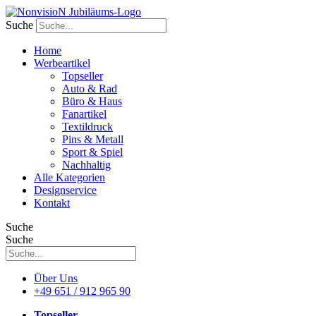
Zum
Inhalt
Suche
wechseln
Home
Werbeartikel
Topseller
Auto & Rad
Büro & Haus
Fanartikel
Textildruck
Pins & Metall
Sport & Spiel
Nachhaltig
Alle Kategorien
Designservice
Kontakt
Suche
Suche
Über Uns
+49 651 / 912 965 90
Topseller