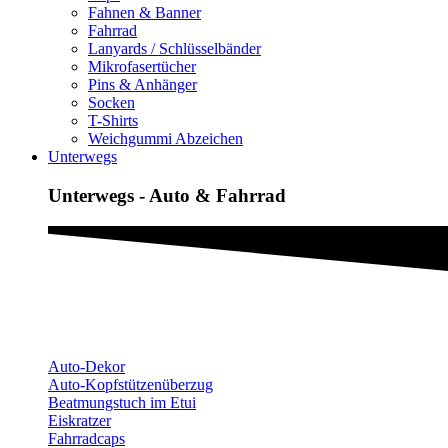
Fahnen & Banner
Fahrrad
Lanyards / Schlüsselbänder
Mikrofasertücher
Pins & Anhänger
Socken
T-Shirts
Weichgummi Abzeichen
Unterwegs
Unterwegs - Auto & Fahrrad
Auto-Dekor
Auto-Kopfstützenüberzug
Beatmungstuch im Etui
Eiskratzer
Fahrradcaps