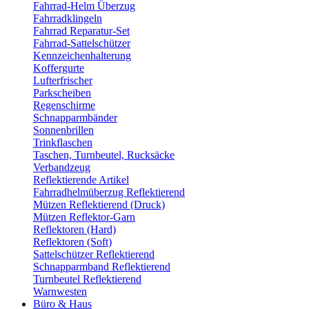
Fahrrad-Helm Überzug
Fahrradklingeln
Fahrrad Reparatur-Set
Fahrrad-Sattelschützer
Kennzeichenhalterung
Koffergurte
Lufterfrischer
Parkscheiben
Regenschirme
Schnapparmbänder
Sonnenbrillen
Trinkflaschen
Taschen, Turnbeutel, Rucksäcke
Verbandzeug
Reflektierende Artikel
Fahrradhelmüberzug Reflektierend
Mützen Reflektierend (Druck)
Mützen Reflektor-Garn
Reflektoren (Hard)
Reflektoren (Soft)
Sattelschützer Reflektierend
Schnapparmband Reflektierend
Turnbeutel Reflektierend
Warnwesten
Büro & Haus