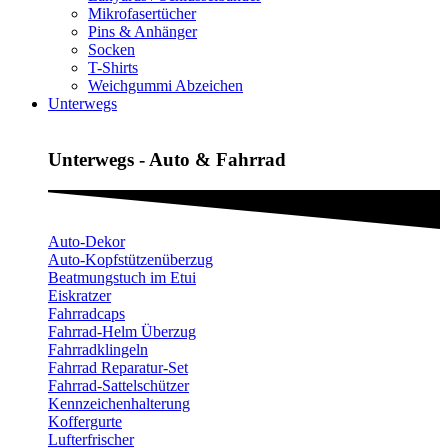
Mikrofasertücher
Pins & Anhänger
Socken
T-Shirts
Weichgummi Abzeichen
Unterwegs
Unterwegs - Auto & Fahrrad
Auto-Dekor
Auto-Kopfstützenüberzug
Beatmungstuch im Etui
Eiskratzer
Fahrradcaps
Fahrrad-Helm Überzug
Fahrradklingeln
Fahrrad Reparatur-Set
Fahrrad-Sattelschützer
Kennzeichenhalterung
Koffergurte
Lufterfrischer