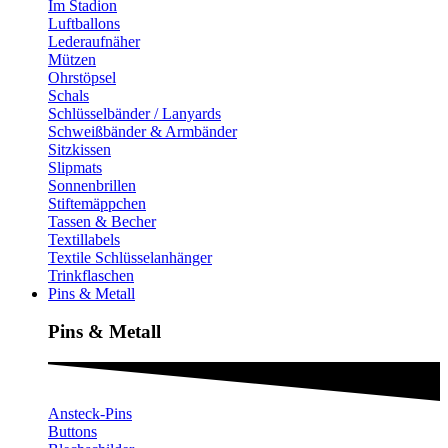
Im Stadion
Luftballons
Lederaufnäher
Mützen
Ohrstöpsel
Schals
Schlüsselbänder / Lanyards
Schweißbänder & Armbänder
Sitzkissen
Slipmats
Sonnenbrillen
Stiftemäppchen
Tassen & Becher
Textillabels
Textile Schlüsselanhänger
Trinkflaschen
Pins & Metall
Pins & Metall​
Ansteck-Pins
Buttons