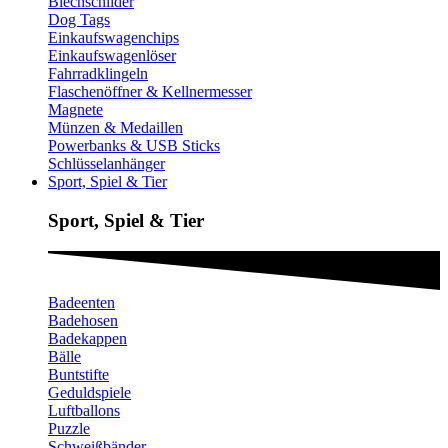
Blechschilder
Dog Tags
Einkaufswagenchips
Einkaufswagenlöser
Fahrradklingeln
Flaschenöffner & Kellnermesser
Magnete
Münzen & Medaillen
Powerbanks & USB Sticks
Schlüsselanhänger
Sport, Spiel & Tier
Sport, Spiel & Tier
Badeenten
Badehosen
Badekappen
Bälle
Buntstifte
Geduldspiele
Luftballons
Puzzle
Schweißbänder