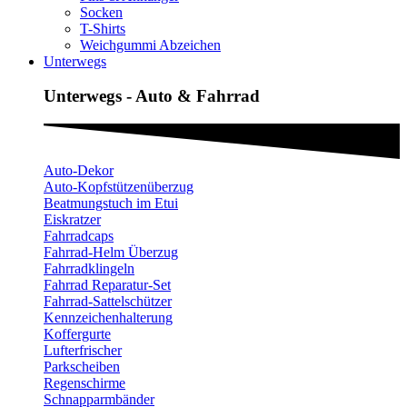
Socken
T-Shirts
Weichgummi Abzeichen
Unterwegs
Unterwegs - Auto & Fahrrad
Auto-Dekor
Auto-Kopfstützenüberzug
Beatmungstuch im Etui
Eiskratzer
Fahrradcaps
Fahrrad-Helm Überzug
Fahrradklingeln
Fahrrad Reparatur-Set
Fahrrad-Sattelschützer
Kennzeichenhalterung
Koffergurte
Lufterfrischer
Parkscheiben
Regenschirme
Schnapparmbänder