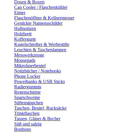
Dosen & Boxen
Can Cooler / Flaschenkühler
Eimer
Flaschenöffner & Kellnermesser
Gestickte Namensschilder
Haftnotizen
Holzbrett
Koffergurte
Kugelschreiber & Werbestifte
Leuchten & Taschenlampen
Messwerkzeuge
Mousepads
Mikrofaserbeutel
Notizbücher / Notebooks
Phone Locker
Powerbanks & USB Sticks
Radiergummis
Regenschirme
Sparschweine
Stiftemäppchen
Taschen, Beutel, Rucksäcke
Trinkflaschen
Tassen, Gläser & Becher
Süß und salzig
Bonbons