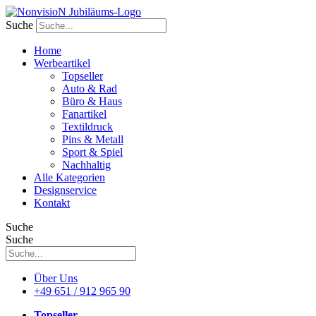
Zum
Inhalt
Suche
wechseln
Home
Werbeartikel
Topseller
Auto & Rad
Büro & Haus
Fanartikel
Textildruck
Pins & Metall
Sport & Spiel
Nachhaltig
Alle Kategorien
Designservice
Kontakt
Suche
Suche
Über Uns
+49 651 / 912 965 90
Topseller