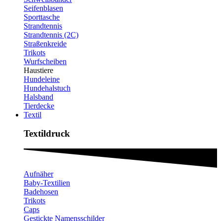
Seifenblasen
Sporttasche
Strandtennis
Strandtennis (2C)
Straßenkreide
Trikots
Wurfscheiben
Haustiere
Hundeleine
Hundehalstuch
Halsband
Tierdecke
Textil
Textildruck​
Aufnäher
Baby-Textilien
Badehosen
Trikots
Caps
Gestickte Namensschilder