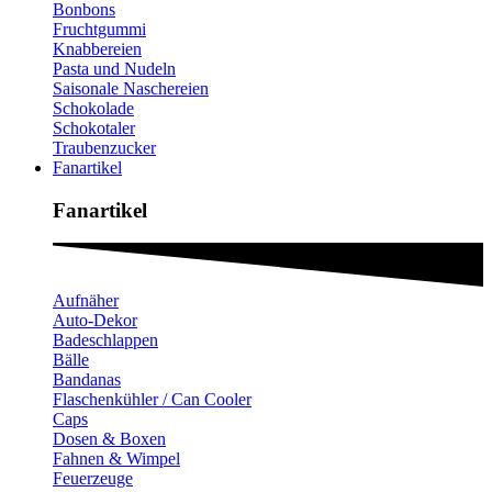
Bonbons
Fruchtgummi
Knabbereien
Pasta und Nudeln
Saisonale Naschereien
Schokolade
Schokotaler
Traubenzucker
Fanartikel
Fanartikel​
Aufnäher
Auto-Dekor
Badeschlappen
Bälle
Bandanas
Flaschenkühler / Can Cooler
Caps
Dosen & Boxen
Fahnen & Wimpel
Feuerzeuge