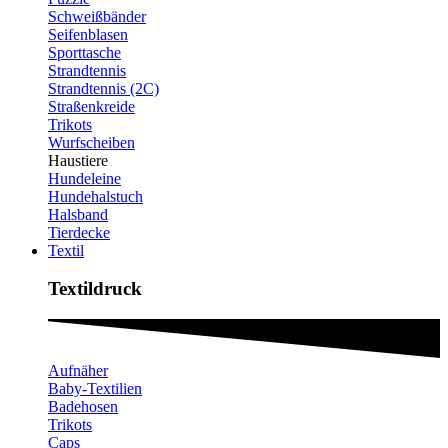
Schweißbänder
Seifenblasen
Sporttasche
Strandtennis
Strandtennis (2C)
Straßenkreide
Trikots
Wurfscheiben
Haustiere
Hundeleine
Hundehalstuch
Halsband
Tierdecke
Textil
Textildruck​
Aufnäher
Baby-Textilien
Badehosen
Trikots
Caps