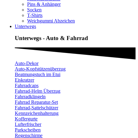
Pins & Anhänger
Socken
T-Shirts
Weichgummi Abzeichen
Unterwegs
Unterwegs - Auto & Fahrrad
Auto-Dekor
Auto-Kopfstützenüberzug
Beatmungstuch im Etui
Eiskratzer
Fahrradcaps
Fahrrad-Helm Überzug
Fahrradklingeln
Fahrrad Reparatur-Set
Fahrrad-Sattelschützer
Kennzeichenhalterung
Koffergurte
Lufterfrischer
Parkscheiben
Regenschirme