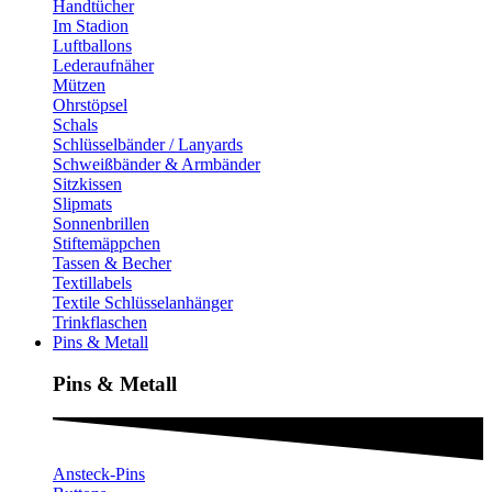
Handtücher
Im Stadion
Luftballons
Lederaufnäher
Mützen
Ohrstöpsel
Schals
Schlüsselbänder / Lanyards
Schweißbänder & Armbänder
Sitzkissen
Slipmats
Sonnenbrillen
Stiftemäppchen
Tassen & Becher
Textillabels
Textile Schlüsselanhänger
Trinkflaschen
Pins & Metall
Pins & Metall​
Ansteck-Pins