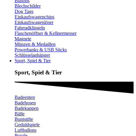
Buttons
Blechschilder
Dog Tags
Einkaufswagenchips
Einkaufswagenlöser
Fahrradklingeln
Flaschenöffner & Kellnermesser
Magnete
Münzen & Medaillen
Powerbanks & USB Sticks
Schlüsselanhänger
Sport, Spiel & Tier
Sport, Spiel & Tier
Badeenten
Badehosen
Badekappen
Bälle
Buntstifte
Geduldspiele
Luftballons
Puzzle