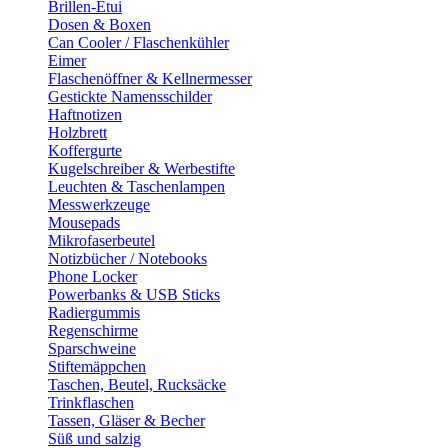
Brillen-Etui
Dosen & Boxen
Can Cooler / Flaschenkühler
Eimer
Flaschenöffner & Kellnermesser
Gestickte Namensschilder
Haftnotizen
Holzbrett
Koffergurte
Kugelschreiber & Werbestifte
Leuchten & Taschenlampen
Messwerkzeuge
Mousepads
Mikrofaserbeutel
Notizbücher / Notebooks
Phone Locker
Powerbanks & USB Sticks
Radiergummis
Regenschirme
Sparschweine
Stiftemäppchen
Taschen, Beutel, Rucksäcke
Trinkflaschen
Tassen, Gläser & Becher
Süß und salzig