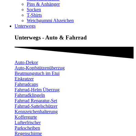
Pins & Anhänger
Socken
T-Shirts
Weichgummi Abzeichen
Unterwegs
Unterwegs - Auto & Fahrrad
Auto-Dekor
Auto-Kopfstützenüberzug
Beatmungstuch im Etui
Eiskratzer
Fahrradcaps
Fahrrad-Helm Überzug
Fahrradklingeln
Fahrrad Reparatur-Set
Fahrrad-Sattelschützer
Kennzeichenhalterung
Koffergurte
Lufterfrischer
Parkscheiben
Regenschirme