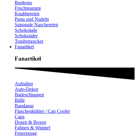
Bonbons
Fruchtgummi
Knabbereien
Pasta und Nudeln
Saisonale Naschereien
Schokolade
Schokotaler
Traubenzucker
Fanartikel
Fanartikel​
Aufnäher
Auto-Dekor
Badeschlappen
Bälle
Bandanas
Flaschenkühler / Can Cooler
Caps
Dosen & Boxen
Fahnen & Wimpel
Feuerzeuge