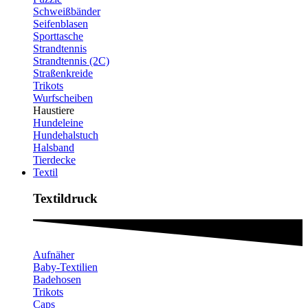
Schweißbänder
Seifenblasen
Sporttasche
Strandtennis
Strandtennis (2C)
Straßenkreide
Trikots
Wurfscheiben
Haustiere
Hundeleine
Hundehalstuch
Halsband
Tierdecke
Textil
Textildruck​
Aufnäher
Baby-Textilien
Badehosen
Trikots
Caps