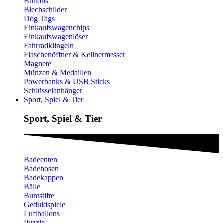
Buttons
Blechschilder
Dog Tags
Einkaufswagenchips
Einkaufswagenlöser
Fahrradklingeln
Flaschenöffner & Kellnermesser
Magnete
Münzen & Medaillen
Powerbanks & USB Sticks
Schlüsselanhänger
Sport, Spiel & Tier
Sport, Spiel & Tier
Badeenten
Badehosen
Badekappen
Bälle
Buntstifte
Geduldspiele
Luftballons
Puzzle