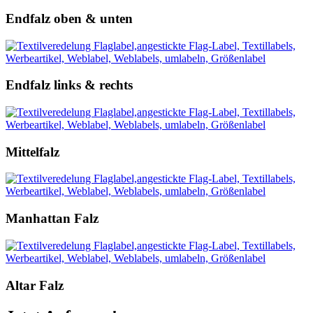
Endfalz oben & unten
Endfalz links & rechts
Mittelfalz
Manhattan Falz
Altar Falz