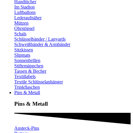
Handtücher
Im Stadion
Luftballons
Lederaufnäher
Mützen
Ohrstöpsel
Schals
Schlüsselbänder / Lanyards
Schweißbänder & Armbänder
Sitzkissen
Slipmats
Sonnenbrillen
Stiftemäppchen
Tassen & Becher
Textillabels
Textile Schlüsselanhänger
Trinkflaschen
Pins & Metall
Pins & Metall​
Ansteck-Pins