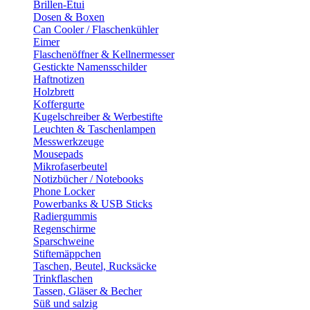
Brillen-Etui
Dosen & Boxen
Can Cooler / Flaschenkühler
Eimer
Flaschenöffner & Kellnermesser
Gestickte Namensschilder
Haftnotizen
Holzbrett
Koffergurte
Kugelschreiber & Werbestifte
Leuchten & Taschenlampen
Messwerkzeuge
Mousepads
Mikrofaserbeutel
Notizbücher / Notebooks
Phone Locker
Powerbanks & USB Sticks
Radiergummis
Regenschirme
Sparschweine
Stiftemäppchen
Taschen, Beutel, Rucksäcke
Trinkflaschen
Tassen, Gläser & Becher
Süß und salzig