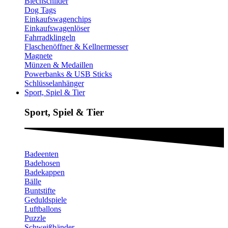
Blechschilder
Dog Tags
Einkaufswagenchips
Einkaufswagenlöser
Fahrradklingeln
Flaschenöffner & Kellnermesser
Magnete
Münzen & Medaillen
Powerbanks & USB Sticks
Schlüsselanhänger
Sport, Spiel & Tier
Sport, Spiel & Tier
Badeenten
Badehosen
Badekappen
Bälle
Buntstifte
Geduldspiele
Luftballons
Puzzle
Schweißbänder