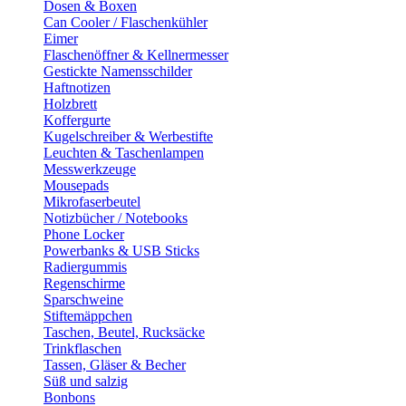
Dosen & Boxen
Can Cooler / Flaschenkühler
Eimer
Flaschenöffner & Kellnermesser
Gestickte Namensschilder
Haftnotizen
Holzbrett
Koffergurte
Kugelschreiber & Werbestifte
Leuchten & Taschenlampen
Messwerkzeuge
Mousepads
Mikrofaserbeutel
Notizbücher / Notebooks
Phone Locker
Powerbanks & USB Sticks
Radiergummis
Regenschirme
Sparschweine
Stiftemäppchen
Taschen, Beutel, Rucksäcke
Trinkflaschen
Tassen, Gläser & Becher
Süß und salzig
Bonbons