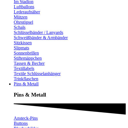
Im Stadion
Luftballons
Lederaufnäher
Mützen
Ohrstöpsel
Schals
Schlüsselbänder / Lanyards
Schweißbänder & Armbänder
Sitzkissen
Slipmats
Sonnenbrillen
Stiftemäppchen
Tassen & Becher
Textillabels
Textile Schlüsselanhänger
Trinkflaschen
Pins & Metall
Pins & Metall​
Ansteck-Pins
Buttons