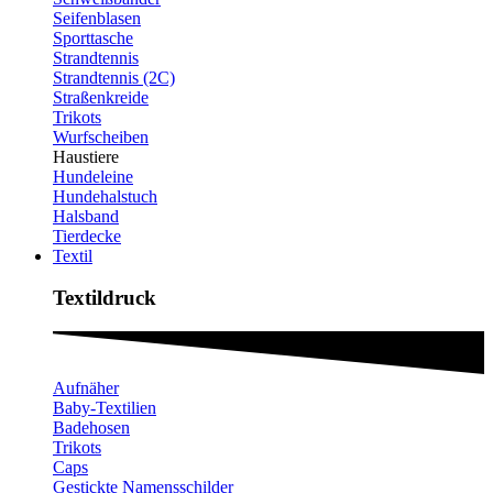
Seifenblasen
Sporttasche
Strandtennis
Strandtennis (2C)
Straßenkreide
Trikots
Wurfscheiben
Haustiere
Hundeleine
Hundehalstuch
Halsband
Tierdecke
Textil
Textildruck​
Aufnäher
Baby-Textilien
Badehosen
Trikots
Caps
Gestickte Namensschilder