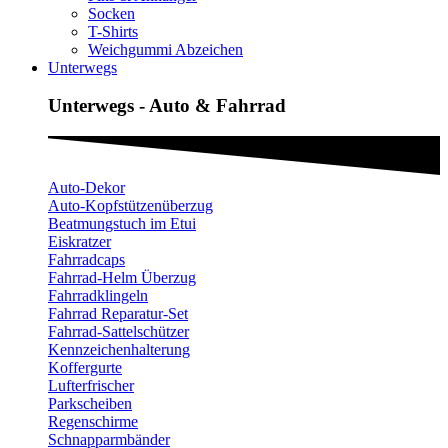
Socken
T-Shirts
Weichgummi Abzeichen
Unterwegs
Unterwegs - Auto & Fahrrad
Auto-Dekor
Auto-Kopfstützenüberzug
Beatmungstuch im Etui
Eiskratzer
Fahrradcaps
Fahrrad-Helm Überzug
Fahrradklingeln
Fahrrad Reparatur-Set
Fahrrad-Sattelschützer
Kennzeichenhalterung
Koffergurte
Lufterfrischer
Parkscheiben
Regenschirme
Schnapparmbänder