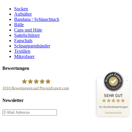
Socken
Aufnäher
Bandana / Schlauchtuch
Bälle
Caps und Hüte
Sattelschützer
Kundenbewertungen und Erfahrungen zu
NonvisioN Werbeproduktion GmbH & Co.KG
Fanschals
Schnapparmbänder
Textilien
SEHR GUT
100%
Mikrofaser
Empfehlungen auf
ProvenExpert.com
4,86 / 5,00
Bewertungen
824
186
Bewertungen auf
Bewertungen von 5
1010
Bewertungen auf ProvenExpert.com
ProvenExpert.com
anderen Quellen
SEHR GUT
NonvisioN Werbeproduktion GmbH &Co.KG
Newsletter
Blick aufs ProvenExpert-Profil werfen
1k+ Kundenbewertungen
Authentizität
31.7.2026