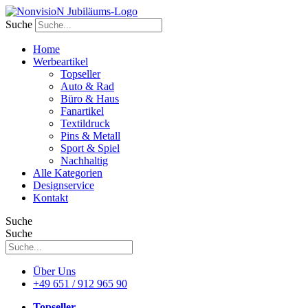
Zum
Inhalt
Suche
wechseln
Home
Werbeartikel
Topseller
Auto & Rad
Büro & Haus
Fanartikel
Textildruck
Pins & Metall
Sport & Spiel
Nachhaltig
Alle Kategorien
Designservice
Kontakt
Suche
Suche
Über Uns
+49 651 / 912 965 90
Topseller