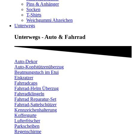
Pins & Anhänger
Socken
T-Shirts
Weichgummi Abzeichen
Unterwegs
Unterwegs - Auto & Fahrrad
Auto-Dekor
Auto-Kopfstützenüberzug
Beatmungstuch im Etui
Eiskratzer
Fahrradcaps
Fahrrad-Helm Überzug
Fahrradklingeln
Fahrrad Reparatur-Set
Fahrrad-Sattelschützer
Kennzeichenhalterung
Koffergurte
Lufterfrischer
Parkscheiben
Regenschirme