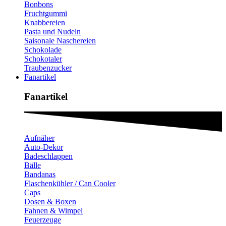
Bonbons
Fruchtgummi
Knabbereien
Pasta und Nudeln
Saisonale Naschereien
Schokolade
Schokotaler
Traubenzucker
Fanartikel
Fanartikel​
Aufnäher
Auto-Dekor
Badeschlappen
Bälle
Bandanas
Flaschenkühler / Can Cooler
Caps
Dosen & Boxen
Fahnen & Wimpel
Feuerzeuge