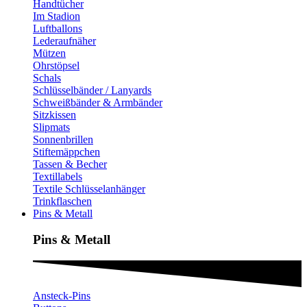
Handtücher
Im Stadion
Luftballons
Lederaufnäher
Mützen
Ohrstöpsel
Schals
Schlüsselbänder / Lanyards
Schweißbänder & Armbänder
Sitzkissen
Slipmats
Sonnenbrillen
Stiftemäppchen
Tassen & Becher
Textillabels
Textile Schlüsselanhänger
Trinkflaschen
Pins & Metall
Pins & Metall​
Ansteck-Pins