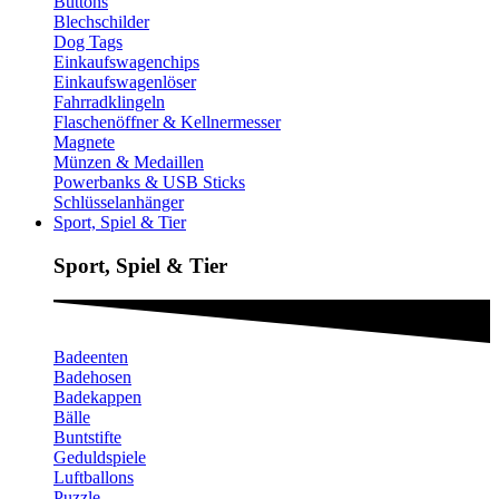
Buttons
Blechschilder
Dog Tags
Einkaufswagenchips
Einkaufswagenlöser
Fahrradklingeln
Flaschenöffner & Kellnermesser
Magnete
Münzen & Medaillen
Powerbanks & USB Sticks
Schlüsselanhänger
Sport, Spiel & Tier
Sport, Spiel & Tier
Badeenten
Badehosen
Badekappen
Bälle
Buntstifte
Geduldspiele
Luftballons
Puzzle