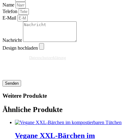
Name
Telefon
E-Mail
Nachricht
Design hochladen
Ja, ich habe die
Datenschutzerklärung
zur Kenntnis genommen und bin damit
einverstanden, dass die von mir angegebenen Daten elektronisch erhoben und
gespeichert werden. Meine Daten werden dabei nur streng zweckgebunden zur
Bearbeitung und Beantwortung meiner Anfrage benutzt.
Senden
Weitere Produkte
Ähnliche Produkte
Vegane XXL-Bärchen im