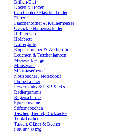
Brillen-Etui
Dosen & Boxen
Can Cooler / Flaschenkühler
Eimer
Flaschenöffner & Kellnermesser
Gestickte Namensschilder
Haftnotizen
Holzbrett
Koffergurte
Kugelschreiber & Werbestifte
Leuchten & Taschenlampen
Messwerkzeuge
Mousepads
Mikrofaserbeutel
Notizbücher / Notebooks
Phone Locker
Powerbanks & USB Sticks
Radiergummis
Regenschirme
Sparschweine
Stiftemäppchen
Taschen, Beutel, Rucksäcke
Trinkflaschen
Tassen, Gläser & Becher
Süß und salzig