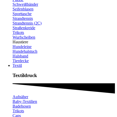
Schweißbänder
Seifenblasen
Sporttasche
Strandtennis
Strandtennis (2C)
Straßenkreide
Trikots
Wurfscheiben
Haustiere
Hundeleine
Hundehalstuch
Halsband
Tierdecke
Textil
Textildruck​
Aufnäher
Baby-Textilien
Badehosen
Trikots
Caps