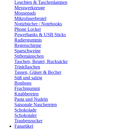
Leuchten & Taschenlampen
Messwerkzeuge
Mousepads
Mikrofaserbeutel
Notizbücher / Notebooks
Phone Locker
Powerbanks & USB Sticks
Radiergummis
Regenschirme
Sparschweine
Stiftemäppchen
Taschen, Beutel, Rucksäcke
Trinkflaschen
Tassen, Gläser & Becher
Süß und salzig
Bonbons
Fruchtgummi
Knabbereien
Pasta und Nudeln
Saisonale Naschereien
Schokolade
Schokotaler
Traubenzucker
Fanartikel