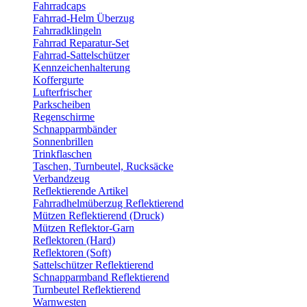
Fahrradcaps
Fahrrad-Helm Überzug
Fahrradklingeln
Fahrrad Reparatur-Set
Fahrrad-Sattelschützer
Kennzeichenhalterung
Koffergurte
Lufterfrischer
Parkscheiben
Regenschirme
Schnapparmbänder
Sonnenbrillen
Trinkflaschen
Taschen, Turnbeutel, Rucksäcke
Verbandzeug
Reflektierende Artikel
Fahrradhelmüberzug Reflektierend
Mützen Reflektierend (Druck)
Mützen Reflektor-Garn
Reflektoren (Hard)
Reflektoren (Soft)
Sattelschützer Reflektierend
Schnapparmband Reflektierend
Turnbeutel Reflektierend
Warnwesten