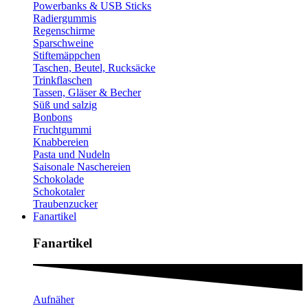
Powerbanks & USB Sticks
Radiergummis
Regenschirme
Sparschweine
Stiftemäppchen
Taschen, Beutel, Rucksäcke
Trinkflaschen
Tassen, Gläser & Becher
Süß und salzig
Bonbons
Fruchtgummi
Knabbereien
Pasta und Nudeln
Saisonale Naschereien
Schokolade
Schokotaler
Traubenzucker
Fanartikel
Fanartikel​
Aufnäher