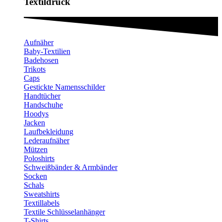
Textildruck​
Aufnäher
Baby-Textilien
Badehosen
Trikots
Caps
Gestickte Namensschilder
Handtücher
Handschuhe
Hoodys
Jacken
Laufbekleidung
Lederaufnäher
Mützen
Poloshirts
Schweißbänder & Armbänder
Socken
Schals
Sweatshirts
Textillabels
Textile Schlüsselanhänger
T-Shirts