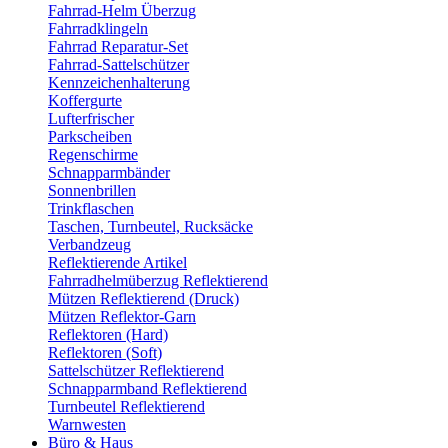
Fahrrad-Helm Überzug
Fahrradklingeln
Fahrrad Reparatur-Set
Fahrrad-Sattelschützer
Kennzeichenhalterung
Koffergurte
Lufterfrischer
Parkscheiben
Regenschirme
Schnapparmbänder
Sonnenbrillen
Trinkflaschen
Taschen, Turnbeutel, Rucksäcke
Verbandzeug
Reflektierende Artikel
Fahrradhelmüberzug Reflektierend
Mützen Reflektierend (Druck)
Mützen Reflektor-Garn
Reflektoren (Hard)
Reflektoren (Soft)
Sattelschützer Reflektierend
Schnapparmband Reflektierend
Turnbeutel Reflektierend
Warnwesten
Büro & Haus