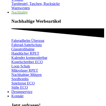
Turnbeutel, Taschen, Rucksäcke
Warnwesten
Nachhaltig
Nachhaltige Werbeartikel​
Fahrradhelm Überzug
Fahrrad-Sattelschutz
Glasstrohhalme
Handtücher RPET
Kalender kompostierbar
Kugelschreiber ECO
Loop Schals
Mikrofaser RPET
Nachhaltige Mützen
Seedbombs
Spielzeug ECO
Stifte ECO
Designservice
Kontakt
Jetzt anfragen!