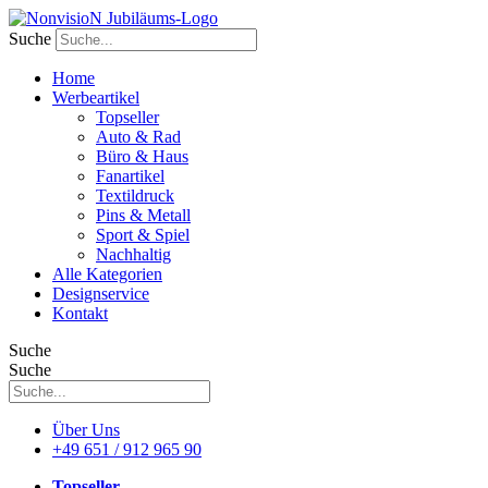
Zum
Inhalt
Suche
wechseln
Home
Werbeartikel
Topseller
Auto & Rad
Büro & Haus
Fanartikel
Textildruck
Pins & Metall
Sport & Spiel
Nachhaltig
Alle Kategorien
Designservice
Kontakt
Suche
Suche
Über Uns
+49 651 / 912 965 90
Topseller