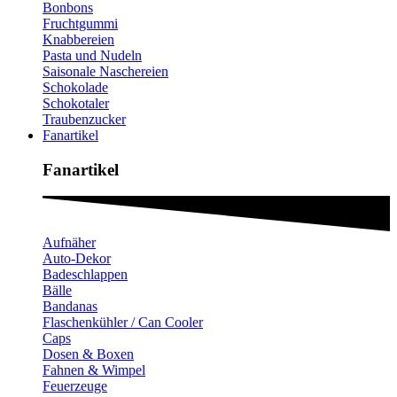
Bonbons
Fruchtgummi
Knabbereien
Pasta und Nudeln
Saisonale Naschereien
Schokolade
Schokotaler
Traubenzucker
Fanartikel
Fanartikel​
Aufnäher
Auto-Dekor
Badeschlappen
Bälle
Bandanas
Flaschenkühler / Can Cooler
Caps
Dosen & Boxen
Fahnen & Wimpel
Feuerzeuge