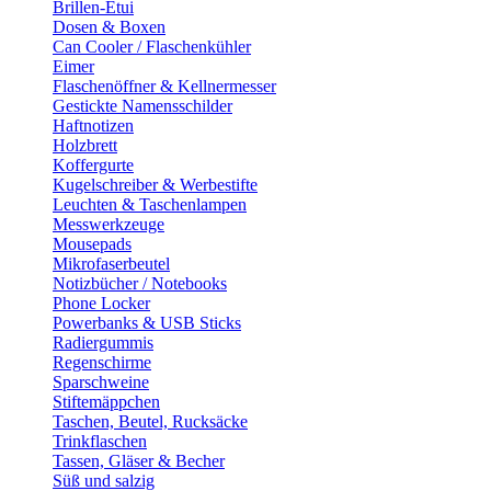
Brillen-Etui
Dosen & Boxen
Can Cooler / Flaschenkühler
Eimer
Flaschenöffner & Kellnermesser
Gestickte Namensschilder
Haftnotizen
Holzbrett
Koffergurte
Kugelschreiber & Werbestifte
Leuchten & Taschenlampen
Messwerkzeuge
Mousepads
Mikrofaserbeutel
Notizbücher / Notebooks
Phone Locker
Powerbanks & USB Sticks
Radiergummis
Regenschirme
Sparschweine
Stiftemäppchen
Taschen, Beutel, Rucksäcke
Trinkflaschen
Tassen, Gläser & Becher
Süß und salzig