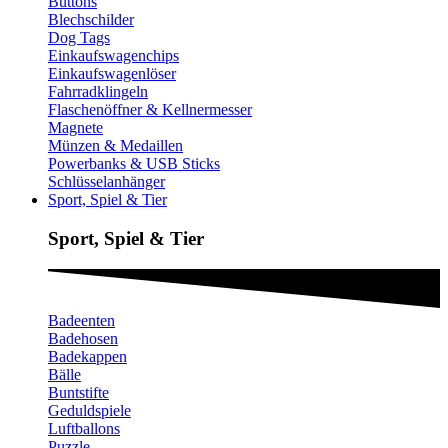
Buttons
Blechschilder
Dog Tags
Einkaufswagenchips
Einkaufswagenlöser
Fahrradklingeln
Flaschenöffner & Kellnermesser
Magnete
Münzen & Medaillen
Powerbanks & USB Sticks
Schlüsselanhänger
Sport, Spiel & Tier
Sport, Spiel & Tier
Badeenten
Badehosen
Badekappen
Bälle
Buntstifte
Geduldspiele
Luftballons
Puzzle