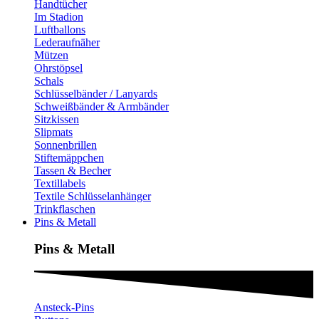
Handtücher
Im Stadion
Luftballons
Lederaufnäher
Mützen
Ohrstöpsel
Schals
Schlüsselbänder / Lanyards
Schweißbänder & Armbänder
Sitzkissen
Slipmats
Sonnenbrillen
Stiftemäppchen
Tassen & Becher
Textillabels
Textile Schlüsselanhänger
Trinkflaschen
Pins & Metall
Pins & Metall​
Ansteck-Pins