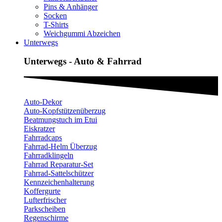
Pins & Anhänger
Socken
T-Shirts
Weichgummi Abzeichen
Unterwegs
Unterwegs - Auto & Fahrrad
Auto-Dekor
Auto-Kopfstützenüberzug
Beatmungstuch im Etui
Eiskratzer
Fahrradcaps
Fahrrad-Helm Überzug
Fahrradklingeln
Fahrrad Reparatur-Set
Fahrrad-Sattelschützer
Kennzeichenhalterung
Koffergurte
Lufterfrischer
Parkscheiben
Regenschirme