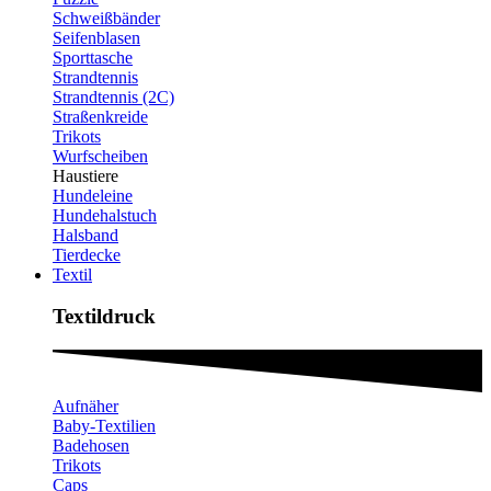
Schweißbänder
Seifenblasen
Sporttasche
Strandtennis
Strandtennis (2C)
Straßenkreide
Trikots
Wurfscheiben
Haustiere
Hundeleine
Hundehalstuch
Halsband
Tierdecke
Textil
Textildruck​
Aufnäher
Baby-Textilien
Badehosen
Trikots
Caps