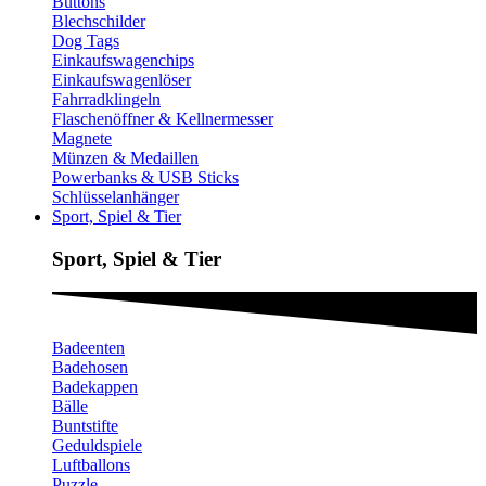
Buttons
Blechschilder
Dog Tags
Einkaufswagenchips
Einkaufswagenlöser
Fahrradklingeln
Flaschenöffner & Kellnermesser
Magnete
Münzen & Medaillen
Powerbanks & USB Sticks
Schlüsselanhänger
Sport, Spiel & Tier
Sport, Spiel & Tier
Badeenten
Badehosen
Badekappen
Bälle
Buntstifte
Geduldspiele
Luftballons
Puzzle