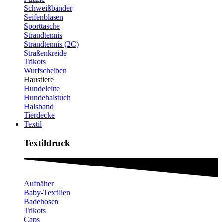
Schweißbänder
Seifenblasen
Sporttasche
Strandtennis
Strandtennis (2C)
Straßenkreide
Trikots
Wurfscheiben
Haustiere
Hundeleine
Hundehalstuch
Halsband
Tierdecke
Textil
Textildruck​
Aufnäher
Baby-Textilien
Badehosen
Trikots
Caps