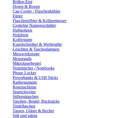
Brillen-Etui
Dosen & Boxen
Can Cooler / Flaschenkühler
Eimer
Flaschenöffner & Kellnermesser
Gestickte Namensschilder
Haftnotizen
Holzbrett
Koffergurte
Kugelschreiber & Werbestifte
Leuchten & Taschenlampen
Messwerkzeuge
Mousepads
Mikrofaserbeutel
Notizbücher / Notebooks
Phone Locker
Powerbanks & USB Sticks
Radiergummis
Regenschirme
Sparschweine
Stiftemäppchen
Taschen, Beutel, Rucksäcke
Trinkflaschen
Tassen, Gläser & Becher
Süß und salzig