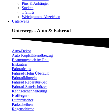
Pins & Anhänger
Socken
T-Shirts
Weichgummi Abzeichen
Unterwegs
Unterwegs - Auto & Fahrrad
Auto-Dekor
Auto-Kopfstützenüberzug
Beatmungstuch im Etui
Eiskratzer
Fahrradcaps
Fahrrad-Helm Überzug
Fahrradklingeln
Fahrrad Reparatur-Set
Fahrrad-Sattelschützer
Kennzeichenhalterung
Koffergurte
Lufterfrischer
Parkscheiben
Regenschirme