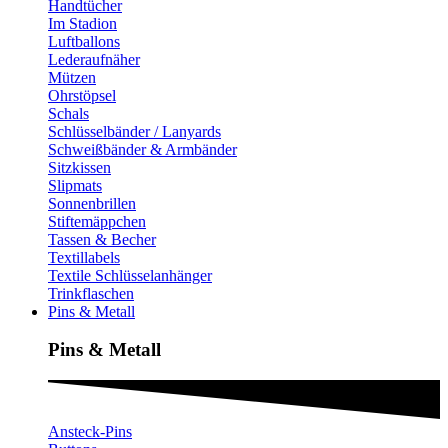
Handtücher
Im Stadion
Luftballons
Lederaufnäher
Mützen
Ohrstöpsel
Schals
Schlüsselbänder / Lanyards
Schweißbänder & Armbänder
Sitzkissen
Slipmats
Sonnenbrillen
Stiftemäppchen
Tassen & Becher
Textillabels
Textile Schlüsselanhänger
Trinkflaschen
Pins & Metall
Pins & Metall​
Ansteck-Pins