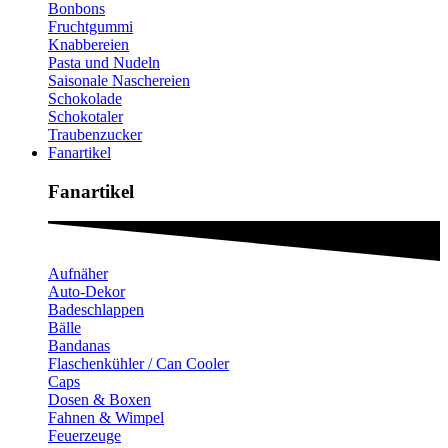
Bonbons
Fruchtgummi
Knabbereien
Pasta und Nudeln
Saisonale Naschereien
Schokolade
Schokotaler
Traubenzucker
Fanartikel
Fanartikel​
Aufnäher
Auto-Dekor
Badeschlappen
Bälle
Bandanas
Flaschenkühler / Can Cooler
Caps
Dosen & Boxen
Fahnen & Wimpel
Feuerzeuge