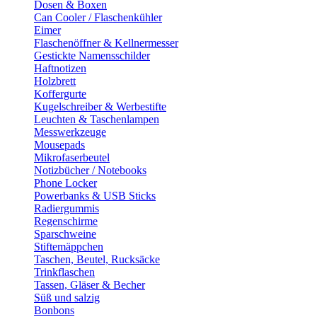
Dosen & Boxen
Can Cooler / Flaschenkühler
Eimer
Flaschenöffner & Kellnermesser
Gestickte Namensschilder
Haftnotizen
Holzbrett
Koffergurte
Kugelschreiber & Werbestifte
Leuchten & Taschenlampen
Messwerkzeuge
Mousepads
Mikrofaserbeutel
Notizbücher / Notebooks
Phone Locker
Powerbanks & USB Sticks
Radiergummis
Regenschirme
Sparschweine
Stiftemäppchen
Taschen, Beutel, Rucksäcke
Trinkflaschen
Tassen, Gläser & Becher
Süß und salzig
Bonbons