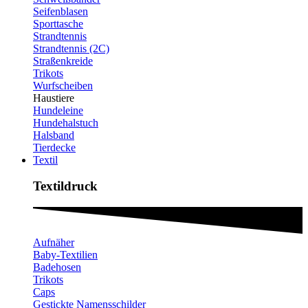
Seifenblasen
Sporttasche
Strandtennis
Strandtennis (2C)
Straßenkreide
Trikots
Wurfscheiben
Haustiere
Hundeleine
Hundehalstuch
Halsband
Tierdecke
Textil
Textildruck​
Aufnäher
Baby-Textilien
Badehosen
Trikots
Caps
Gestickte Namensschilder