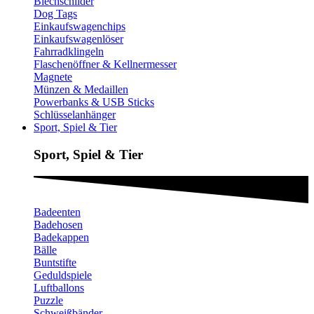
Blechschilder
Dog Tags
Einkaufswagenchips
Einkaufswagenlöser
Fahrradklingeln
Flaschenöffner & Kellnermesser
Magnete
Münzen & Medaillen
Powerbanks & USB Sticks
Schlüsselanhänger
Sport, Spiel & Tier
Sport, Spiel & Tier
Badeenten
Badehosen
Badekappen
Bälle
Buntstifte
Geduldspiele
Luftballons
Puzzle
Schweißbänder