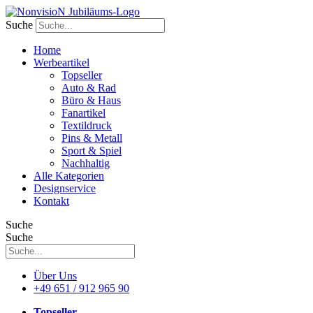
Zum
Inhalt
Suche
wechseln
Home
Werbeartikel
Topseller
Auto & Rad
Büro & Haus
Fanartikel
Textildruck
Pins & Metall
Sport & Spiel
Nachhaltig
Alle Kategorien
Designservice
Kontakt
Suche
Suche
Über Uns
+49 651 / 912 965 90
Topseller