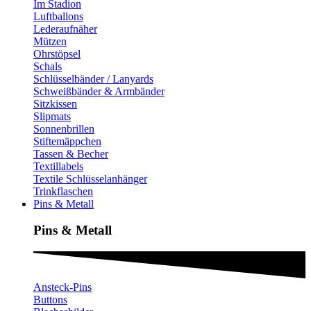
Im Stadion
Luftballons
Lederaufnäher
Mützen
Ohrstöpsel
Schals
Schlüsselbänder / Lanyards
Schweißbänder & Armbänder
Sitzkissen
Slipmats
Sonnenbrillen
Stiftemäppchen
Tassen & Becher
Textillabels
Textile Schlüsselanhänger
Trinkflaschen
Pins & Metall
Pins & Metall​
Ansteck-Pins
Buttons