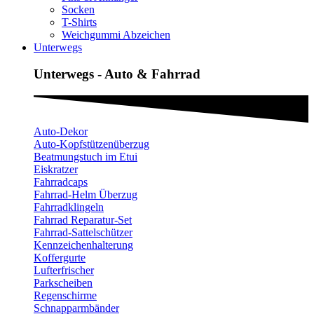
Socken
T-Shirts
Weichgummi Abzeichen
Unterwegs
Unterwegs - Auto & Fahrrad
Auto-Dekor
Auto-Kopfstützenüberzug
Beatmungstuch im Etui
Eiskratzer
Fahrradcaps
Fahrrad-Helm Überzug
Fahrradklingeln
Fahrrad Reparatur-Set
Fahrrad-Sattelschützer
Kennzeichenhalterung
Koffergurte
Lufterfrischer
Parkscheiben
Regenschirme
Schnapparmbänder