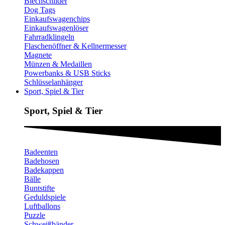
Blechschilder
Dog Tags
Einkaufswagenchips
Einkaufswagenlöser
Fahrradklingeln
Flaschenöffner & Kellnermesser
Magnete
Münzen & Medaillen
Powerbanks & USB Sticks
Schlüsselanhänger
Sport, Spiel & Tier
Sport, Spiel & Tier
Badeenten
Badehosen
Badekappen
Bälle
Buntstifte
Geduldspiele
Luftballons
Puzzle
Schweißbänder