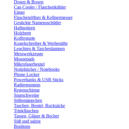
Dosen & Boxen
Can Cooler / Flaschenkühler
Eimer
Flaschenöffner & Kellnermesser
Gestickte Namensschilder
Haftnotizen
Holzbrett
Koffergurte
Kugelschreiber & Werbestifte
Leuchten & Taschenlampen
Messwerkzeuge
Mousepads
Mikrofaserbeutel
Notizbücher / Notebooks
Phone Locker
Powerbanks & USB Sticks
Radiergummis
Regenschirme
Sparschweine
Stiftemäppchen
Taschen, Beutel, Rucksäcke
Trinkflaschen
Tassen, Gläser & Becher
Süß und salzig
Bonbons