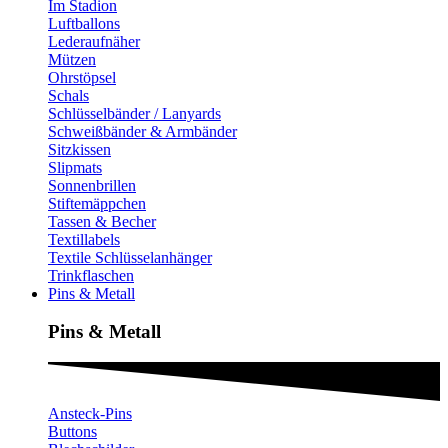
Im Stadion
Luftballons
Lederaufnäher
Mützen
Ohrstöpsel
Schals
Schlüsselbänder / Lanyards
Schweißbänder & Armbänder
Sitzkissen
Slipmats
Sonnenbrillen
Stiftemäppchen
Tassen & Becher
Textillabels
Textile Schlüsselanhänger
Trinkflaschen
Pins & Metall
Pins & Metall​
Ansteck-Pins
Buttons