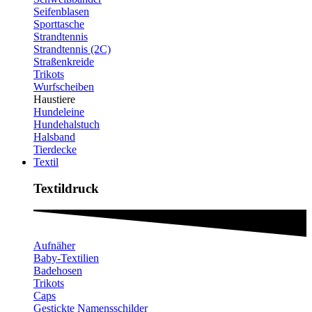
Seifenblasen
Sporttasche
Strandtennis
Strandtennis (2C)
Straßenkreide
Trikots
Wurfscheiben
Haustiere
Hundeleine
Hundehalstuch
Halsband
Tierdecke
Textil
Textildruck​
Aufnäher
Baby-Textilien
Badehosen
Trikots
Caps
Gestickte Namensschilder