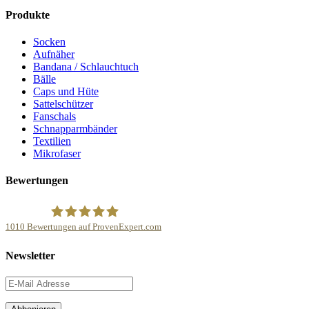
Produkte
Socken
Aufnäher
Bandana / Schlauchtuch
Bälle
Caps und Hüte
Sattelschützer
Fanschals
Schnapparmbänder
Textilien
Mikrofaser
Bewertungen
1010
Bewertungen auf ProvenExpert.com
NonvisioN Werbeproduktion GmbH &Co.KG
Newsletter
Kundenbewertungen und Erfahrungen zu
NonvisioN Werbeproduktion GmbH & Co.KG