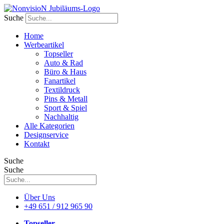
Zum
Inhalt
Suche
wechseln
Home
Werbeartikel
Topseller
Auto & Rad
Büro & Haus
Fanartikel
Textildruck
Pins & Metall
Sport & Spiel
Nachhaltig
Alle Kategorien
Designservice
Kontakt
Suche
Suche
Über Uns
+49 651 / 912 965 90
Topseller