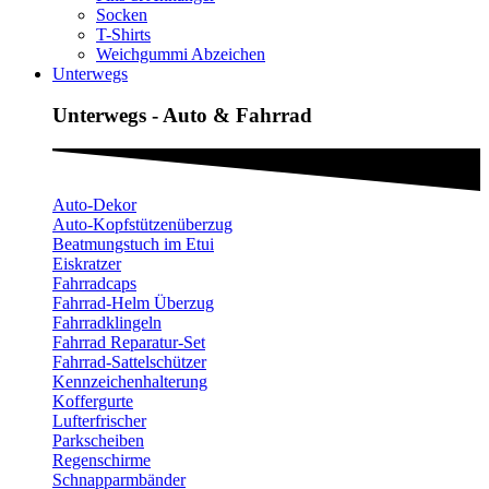
Socken
T-Shirts
Weichgummi Abzeichen
Unterwegs
Unterwegs - Auto & Fahrrad
Auto-Dekor
Auto-Kopfstützenüberzug
Beatmungstuch im Etui
Eiskratzer
Fahrradcaps
Fahrrad-Helm Überzug
Fahrradklingeln
Fahrrad Reparatur-Set
Fahrrad-Sattelschützer
Kennzeichenhalterung
Koffergurte
Lufterfrischer
Parkscheiben
Regenschirme
Schnapparmbänder