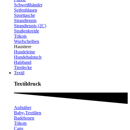
Schweißbänder
Seifenblasen
Sporttasche
Strandtennis
Strandtennis (2C)
Straßenkreide
Trikots
Wurfscheiben
Haustiere
Hundeleine
Hundehalstuch
Halsband
Tierdecke
Textil
Textildruck​
Aufnäher
Baby-Textilien
Badehosen
Trikots
Caps