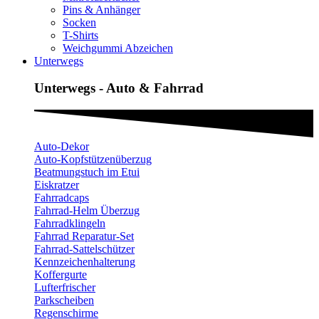
Pins & Anhänger
Socken
T-Shirts
Weichgummi Abzeichen
Unterwegs
Unterwegs - Auto & Fahrrad
Auto-Dekor
Auto-Kopfstützenüberzug
Beatmungstuch im Etui
Eiskratzer
Fahrradcaps
Fahrrad-Helm Überzug
Fahrradklingeln
Fahrrad Reparatur-Set
Fahrrad-Sattelschützer
Kennzeichenhalterung
Koffergurte
Lufterfrischer
Parkscheiben
Regenschirme