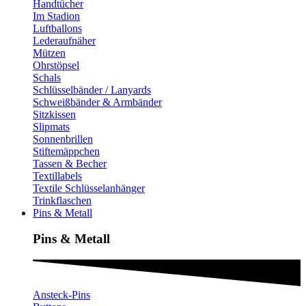
Handtücher
Im Stadion
Luftballons
Lederaufnäher
Mützen
Ohrstöpsel
Schals
Schlüsselbänder / Lanyards
Schweißbänder & Armbänder
Sitzkissen
Slipmats
Sonnenbrillen
Stiftemäppchen
Tassen & Becher
Textillabels
Textile Schlüsselanhänger
Trinkflaschen
Pins & Metall
Pins & Metall​
Ansteck-Pins