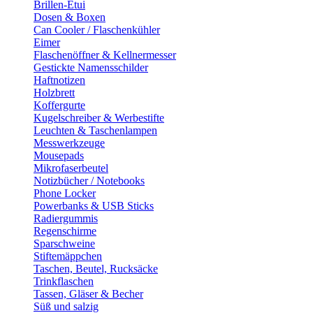
Brillen-Etui
Dosen & Boxen
Can Cooler / Flaschenkühler
Eimer
Flaschenöffner & Kellnermesser
Gestickte Namensschilder
Haftnotizen
Holzbrett
Koffergurte
Kugelschreiber & Werbestifte
Leuchten & Taschenlampen
Messwerkzeuge
Mousepads
Mikrofaserbeutel
Notizbücher / Notebooks
Phone Locker
Powerbanks & USB Sticks
Radiergummis
Regenschirme
Sparschweine
Stiftemäppchen
Taschen, Beutel, Rucksäcke
Trinkflaschen
Tassen, Gläser & Becher
Süß und salzig