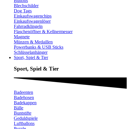
Buttons
Blechschilder
Dog Tags
Einkaufswagenchips
Einkaufswagenlöser
Fahrradklingeln
Flaschenöffner & Kellnermesser
Magnete
Münzen & Medaillen
Powerbanks & USB Sticks
Schlüsselanhänger
Sport, Spiel & Tier
Sport, Spiel & Tier
Badeenten
Badehosen
Badekappen
Bälle
Buntstifte
Geduldspiele
Luftballons
Puzzle