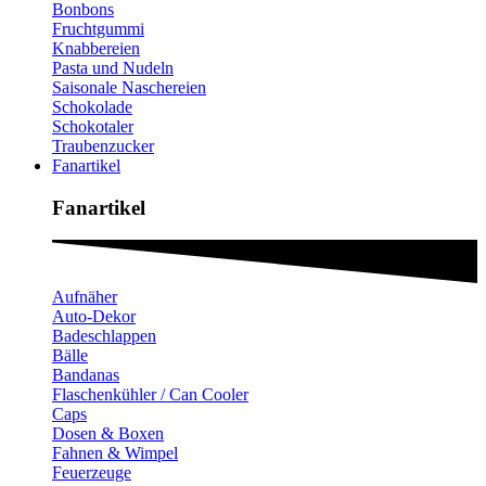
Bonbons
Fruchtgummi
Knabbereien
Pasta und Nudeln
Saisonale Naschereien
Schokolade
Schokotaler
Traubenzucker
Fanartikel
Fanartikel​
Aufnäher
Auto-Dekor
Badeschlappen
Bälle
Bandanas
Flaschenkühler / Can Cooler
Caps
Dosen & Boxen
Fahnen & Wimpel
Feuerzeuge