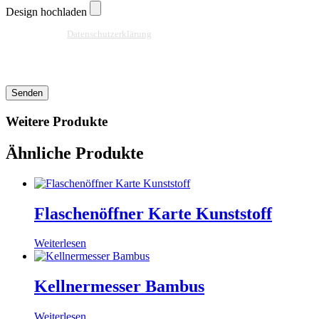
Design hochladen
Ja, ich habe die
Datenschutzerklärung
zur Kenntnis genommen und bin damit
einverstanden, dass die von mir angegebenen Daten elektronisch erhoben und
gespeichert werden. Meine Daten werden dabei nur streng zweckgebunden zur
Bearbeitung und Beantwortung meiner Anfrage benutzt.
Senden
Weitere Produkte
Ähnliche Produkte
Flaschenöffner Karte Kunststoff
Weiterlesen
Kellnermesser Bambus
Weiterlesen