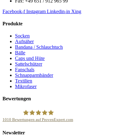
Fax: +49 651 / 912 965 99
Facebook-f
Instagram
Linkedin-in
Xing
Produkte
Socken
Aufnäher
Bandana / Schlauchtuch
Bälle
Caps und Hüte
Sattelschützer
Fanschals
Schnapparmbänder
Textilien
Mikrofaser
Bewertungen
1010
Bewertungen auf ProvenExpert.com
NonvisioN Werbeproduktion GmbH &Co.KG
Newsletter