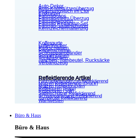
Auto-Dekor
Auto-Kopfstützenüberzug
Beatmungstuch im Etui
Eiskratzer
Fahrradcaps
Fahrrad-Helm Überzug
Fahrradklingeln
Fahrrad Reparatur-Set
Fahrrad-Sattelschützer
Kennzeichenhalterung
Koffergurte
Lufterfrischer
Parkscheiben
Regenschirme
Schnapparmbänder
Sonnenbrillen
Trinkflaschen
Taschen, Turnbeutel, Rucksäcke
Verbandzeug
Reflektierende Artikel
Fahrradhelmüberzug Reflektierend
Mützen Reflektierend (Druck)
Mützen Reflektor-Garn
Reflektoren (Hard)
Reflektoren (Soft)
Sattelschützer Reflektierend
Schnapparmband Reflektierend
Turnbeutel Reflektierend
Warnwesten
Büro & Haus
Büro & Haus