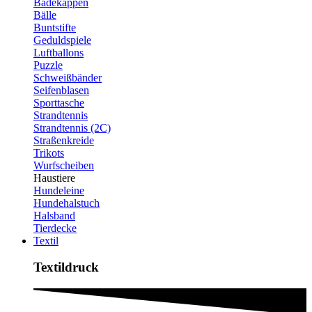
Badekappen
Bälle
Buntstifte
Geduldspiele
Luftballons
Puzzle
Schweißbänder
Seifenblasen
Sporttasche
Strandtennis
Strandtennis (2C)
Straßenkreide
Trikots
Wurfscheiben
Haustiere
Hundeleine
Hundehalstuch
Halsband
Tierdecke
Textil
Textildruck​