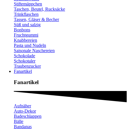
Stiftemäppchen
Taschen, Beutel, Rucksäcke
Trinkflaschen
Tassen, Gläser & Becher
Süß und salzig
Bonbons
Fruchtgummi
Knabbereien
Pasta und Nudeln
Saisonale Naschereien
Schokolade
Schokotaler
Traubenzucker
Fanartikel
Fanartikel​
Aufnäher
Auto-Dekor
Badeschlappen
Bälle
Bandanas