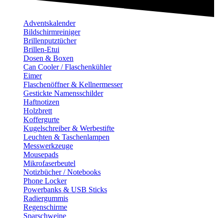
Adventskalender
Bildschirmreiniger
Brillenputztücher
Brillen-Etui
Dosen & Boxen
Can Cooler / Flaschenkühler
Eimer
Flaschenöffner & Kellnermesser
Gestickte Namensschilder
Haftnotizen
Holzbrett
Koffergurte
Kugelschreiber & Werbestifte
Leuchten & Taschenlampen
Messwerkzeuge
Mousepads
Mikrofaserbeutel
Notizbücher / Notebooks
Phone Locker
Powerbanks & USB Sticks
Radiergummis
Regenschirme
Sparschweine