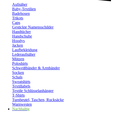
Aufnäher
Baby-Textilien
Badehosen
Trikots
Caps
Gestickte Namensschilder
Handtücher
Handschuhe
Hoodys
Jacken
Laufbekleidung
Lederaufnäher
Mützen
Poloshirts
Schweißbänder & Armbänder
Socken
Schals
Sweatshirts
Textillabels
Textile Schlüsselanhänger
T-Shirts
Turnbeutel, Taschen, Rucksäcke
Warnwesten
Nachhaltig