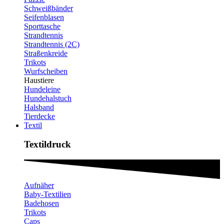
Schweißbänder
Seifenblasen
Sporttasche
Strandtennis
Strandtennis (2C)
Straßenkreide
Trikots
Wurfscheiben
Haustiere
Hundeleine
Hundehalstuch
Halsband
Tierdecke
Textil
Textildruck​
Aufnäher
Baby-Textilien
Badehosen
Trikots
Caps