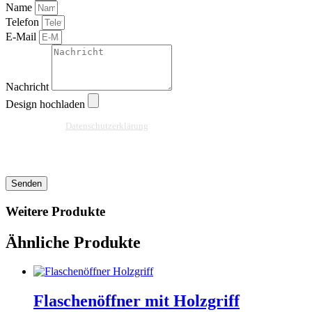
Name
Telefon
E-Mail
Nachricht
Design hochladen
Ja, ich habe die
Datenschutzerklärung
zur Kenntnis genommen und bin damit
einverstanden, dass die von mir angegebenen Daten elektronisch erhoben und
gespeichert werden. Meine Daten werden dabei nur streng zweckgebunden zur
Bearbeitung und Beantwortung meiner Anfrage benutzt.
Senden
Weitere Produkte
Ähnliche Produkte
Flaschenöffner mit Holzgriff