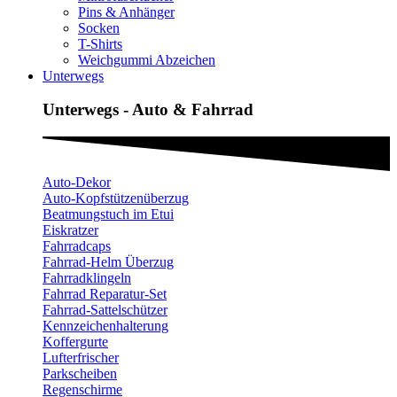
Pins & Anhänger
Socken
T-Shirts
Weichgummi Abzeichen
Unterwegs
Unterwegs - Auto & Fahrrad
Auto-Dekor
Auto-Kopfstützenüberzug
Beatmungstuch im Etui
Eiskratzer
Fahrradcaps
Fahrrad-Helm Überzug
Fahrradklingeln
Fahrrad Reparatur-Set
Fahrrad-Sattelschützer
Kennzeichenhalterung
Koffergurte
Lufterfrischer
Parkscheiben
Regenschirme