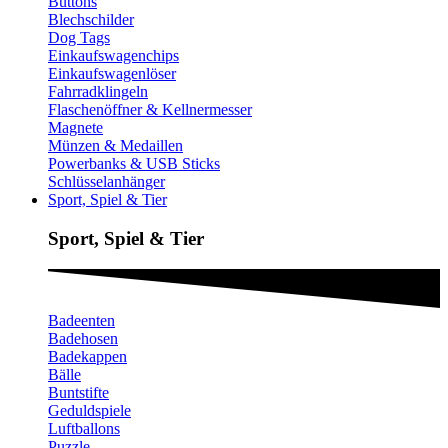
Buttons
Blechschilder
Dog Tags
Einkaufswagenchips
Einkaufswagenlöser
Fahrradklingeln
Flaschenöffner & Kellnermesser
Magnete
Münzen & Medaillen
Powerbanks & USB Sticks
Schlüsselanhänger
Sport, Spiel & Tier
Sport, Spiel & Tier
Badeenten
Badehosen
Badekappen
Bälle
Buntstifte
Geduldspiele
Luftballons
Puzzle