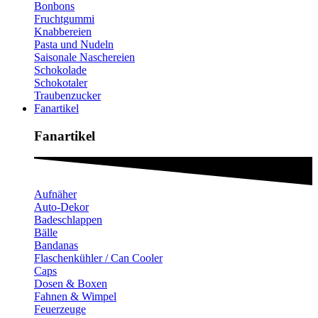
Bonbons
Fruchtgummi
Knabbereien
Pasta und Nudeln
Saisonale Naschereien
Schokolade
Schokotaler
Traubenzucker
Fanartikel
Fanartikel​
Aufnäher
Auto-Dekor
Badeschlappen
Bälle
Bandanas
Flaschenkühler / Can Cooler
Caps
Dosen & Boxen
Fahnen & Wimpel
Feuerzeuge