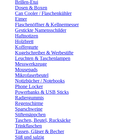
Brillen-Etui
Dosen & Boxen
Can Cooler / Flaschenkühler
Eimer
Flaschenöffner & Kellnermesser
Gestickte Namensschilder
Haftnotizen
Holzbrett
Koffergurte
Kugelschreiber & Werbestifte
Leuchten & Taschenlampen
Messwerkzeuge
Mousepads
Mikrofaserbeutel
Notizbücher / Notebooks
Phone Locker
Powerbanks & USB Sticks
Radiergummis
Regenschirme
Sparschweine
Stiftemäppchen
Taschen, Beutel, Rucksäcke
Trinkflaschen
Tassen, Gläser & Becher
Süß und salzig