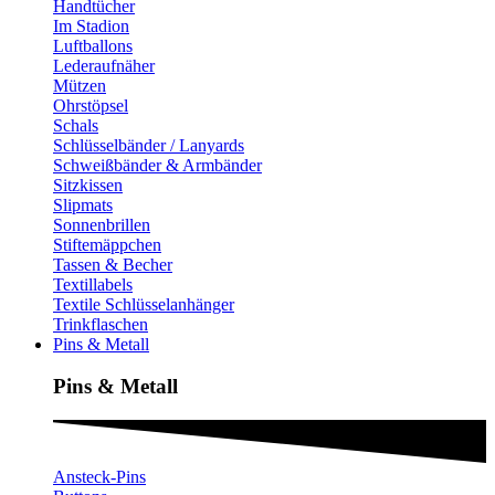
Handtücher
Im Stadion
Luftballons
Lederaufnäher
Mützen
Ohrstöpsel
Schals
Schlüsselbänder / Lanyards
Schweißbänder & Armbänder
Sitzkissen
Slipmats
Sonnenbrillen
Stiftemäppchen
Tassen & Becher
Textillabels
Textile Schlüsselanhänger
Trinkflaschen
Pins & Metall
Pins & Metall​
Ansteck-Pins