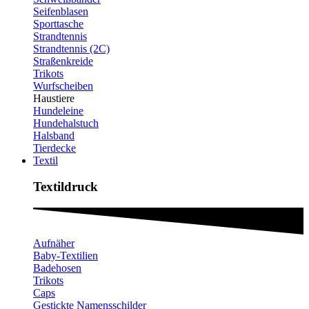
Seifenblasen
Sporttasche
Strandtennis
Strandtennis (2C)
Straßenkreide
Trikots
Wurfscheiben
Haustiere
Hundeleine
Hundehalstuch
Halsband
Tierdecke
Textil
Textildruck​
Aufnäher
Baby-Textilien
Badehosen
Trikots
Caps
Gestickte Namensschilder