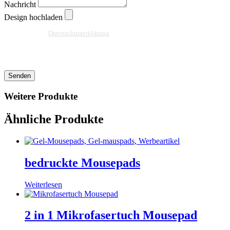
Nachricht
Design hochladen
Ja, ich habe die
Datenschutzerklärung
zur Kenntnis genommen und bin damit
einverstanden, dass die von mir angegebenen Daten elektronisch erhoben und
gespeichert werden. Meine Daten werden dabei nur streng zweckgebunden zur
Bearbeitung und Beantwortung meiner Anfrage benutzt.
Senden
Weitere Produkte
Ähnliche Produkte
bedruckte Mousepads
Weiterlesen
2 in 1 Mikrofasertuch Mousepad