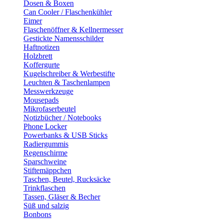
Dosen & Boxen
Can Cooler / Flaschenkühler
Eimer
Flaschenöffner & Kellnermesser
Gestickte Namensschilder
Haftnotizen
Holzbrett
Koffergurte
Kugelschreiber & Werbestifte
Leuchten & Taschenlampen
Messwerkzeuge
Mousepads
Mikrofaserbeutel
Notizbücher / Notebooks
Phone Locker
Powerbanks & USB Sticks
Radiergummis
Regenschirme
Sparschweine
Stiftemäppchen
Taschen, Beutel, Rucksäcke
Trinkflaschen
Tassen, Gläser & Becher
Süß und salzig
Bonbons