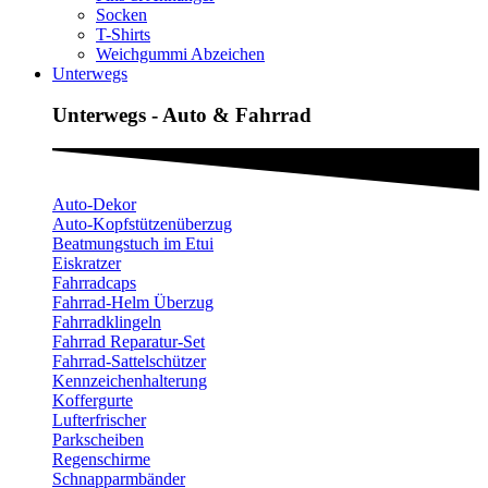
Socken
T-Shirts
Weichgummi Abzeichen
Unterwegs
Unterwegs - Auto & Fahrrad
Auto-Dekor
Auto-Kopfstützenüberzug
Beatmungstuch im Etui
Eiskratzer
Fahrradcaps
Fahrrad-Helm Überzug
Fahrradklingeln
Fahrrad Reparatur-Set
Fahrrad-Sattelschützer
Kennzeichenhalterung
Koffergurte
Lufterfrischer
Parkscheiben
Regenschirme
Schnapparmbänder