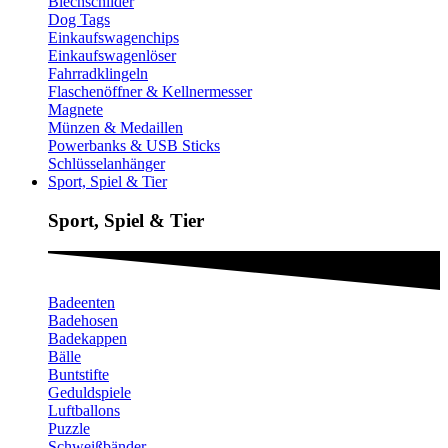
Blechschilder
Dog Tags
Einkaufswagenchips
Einkaufswagenlöser
Fahrradklingeln
Flaschenöffner & Kellnermesser
Magnete
Münzen & Medaillen
Powerbanks & USB Sticks
Schlüsselanhänger
Sport, Spiel & Tier
Sport, Spiel & Tier
Badeenten
Badehosen
Badekappen
Bälle
Buntstifte
Geduldspiele
Luftballons
Puzzle
Schweißbänder