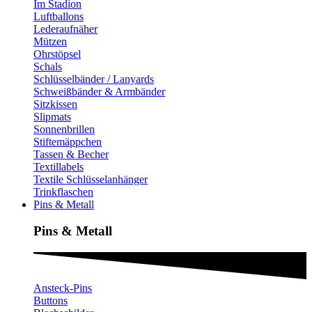
Im Stadion
Luftballons
Lederaufnäher
Mützen
Ohrstöpsel
Schals
Schlüsselbänder / Lanyards
Schweißbänder & Armbänder
Sitzkissen
Slipmats
Sonnenbrillen
Stiftemäppchen
Tassen & Becher
Textillabels
Textile Schlüsselanhänger
Trinkflaschen
Pins & Metall
Pins & Metall​
Ansteck-Pins
Buttons