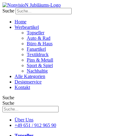
Zum
Inhalt
Suche
wechseln
Home
Werbeartikel
Topseller
Auto & Rad
Büro & Haus
Fanartikel
Textildruck
Pins & Metall
Sport & Spiel
Nachhaltig
Alle Kategorien
Designservice
Kontakt
Suche
Suche
Über Uns
+49 651 / 912 965 90
Topseller