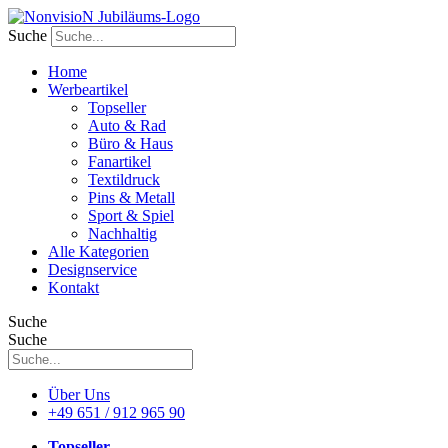
Zum
Inhalt
Suche
wechseln
Home
Werbeartikel
Topseller
Auto & Rad
Büro & Haus
Fanartikel
Textildruck
Pins & Metall
Sport & Spiel
Nachhaltig
Alle Kategorien
Designservice
Kontakt
Suche
Suche
Über Uns
+49 651 / 912 965 90
Topseller