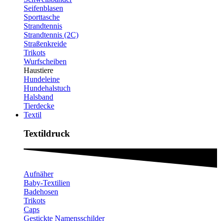
Seifenblasen
Sporttasche
Strandtennis
Strandtennis (2C)
Straßenkreide
Trikots
Wurfscheiben
Haustiere
Hundeleine
Hundehalstuch
Halsband
Tierdecke
Textil
Textildruck​
Aufnäher
Baby-Textilien
Badehosen
Trikots
Caps
Gestickte Namensschilder