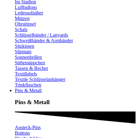
Im Stadion
Luftballons
Lederaufnäher
Mützen
Ohrstöpsel
Schals
Schlüsselbänder / Lanyards
Schweißbänder & Armbänder
Sitzkissen
Slipmats
Sonnenbrillen
Stiftemäppchen
Tassen & Becher
Textillabels
Textile Schlüsselanhänger
Trinkflaschen
Pins & Metall
Pins & Metall​
Ansteck-Pins
Buttons