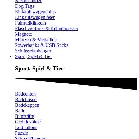
Blechschilder
Dog Tags
Einkaufswagenchips
Einkaufswagenlöser
Fahrradklingeln
Flaschenöffner & Kellnermesser
Magnete
Münzen & Medaillen
Powerbanks & USB Sticks
Schlüsselanhänger
Sport, Spiel & Tier
Sport, Spiel & Tier
Badeenten
Badehosen
Badekappen
Bälle
Buntstifte
Geduldspiele
Luftballons
Puzzle
Schweißbänder