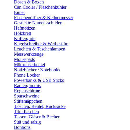
Dosen & Boxen
Can Cooler / Flaschenkühler
Eimer
Flaschenöffner & Kellnermesser
Gestickte Namensschilder
Haftnotizen
Holzbrett
Koffergurte
Kugelschreiber & Werbestifte
Leuchten & Taschenlampen
Messwerkzeuge
Mousepads
Mikrofaserbeutel
Notizbücher / Notebooks
Phone Locker
Powerbanks & USB Sticks
Radiergummis
Regenschirme
Sparschweine
Stiftemäppchen
Taschen, Beutel, Rucksäcke
Trinkflaschen
Tassen, Gläser & Becher
Süß und salzig
Bonbons