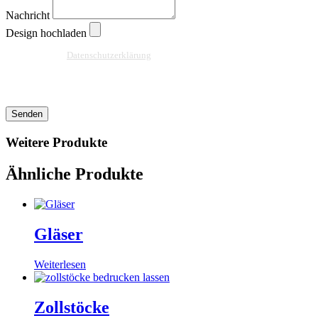
Nachricht
Design hochladen
Ja, ich habe die
Datenschutzerklärung
zur Kenntnis genommen und bin damit
einverstanden, dass die von mir angegebenen Daten elektronisch erhoben und
gespeichert werden. Meine Daten werden dabei nur streng zweckgebunden zur
Bearbeitung und Beantwortung meiner Anfrage benutzt.
Senden
Weitere Produkte
Ähnliche Produkte
Gläser
Weiterlesen
Zollstöcke