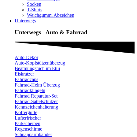
Socken
T-Shirts
Weichgummi Abzeichen
Unterwegs
Unterwegs - Auto & Fahrrad
Auto-Dekor
Auto-Kopfstützenüberzug
Beatmungstuch im Etui
Eiskratzer
Fahrradcaps
Fahrrad-Helm Überzug
Fahrradklingeln
Fahrrad Reparatur-Set
Fahrrad-Sattelschützer
Kennzeichenhalterung
Koffergurte
Lufterfrischer
Parkscheiben
Regenschirme
Schnapparmbänder