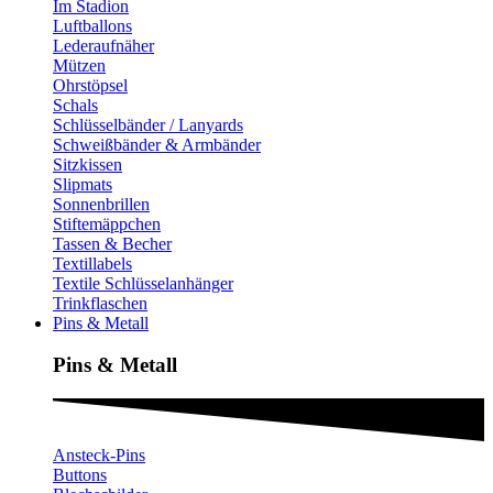
Im Stadion
Luftballons
Lederaufnäher
Mützen
Ohrstöpsel
Schals
Schlüsselbänder / Lanyards
Schweißbänder & Armbänder
Sitzkissen
Slipmats
Sonnenbrillen
Stiftemäppchen
Tassen & Becher
Textillabels
Textile Schlüsselanhänger
Trinkflaschen
Pins & Metall
Pins & Metall​
Ansteck-Pins
Buttons