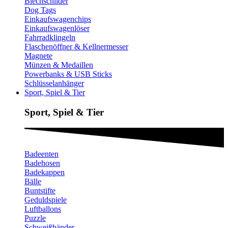
Blechschilder
Dog Tags
Einkaufswagenchips
Einkaufswagenlöser
Fahrradklingeln
Flaschenöffner & Kellnermesser
Magnete
Münzen & Medaillen
Powerbanks & USB Sticks
Schlüsselanhänger
Sport, Spiel & Tier
Sport, Spiel & Tier
Badeenten
Badehosen
Badekappen
Bälle
Buntstifte
Geduldspiele
Luftballons
Puzzle
Schweißbänder