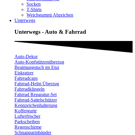
Socken
T-Shirts
Weichgummi Abzeichen
Unterwegs
Unterwegs - Auto & Fahrrad
Auto-Dekor
Auto-Kopfstützenüberzug
Beatmungstuch im Etui
Eiskratzer
Fahrradcaps
Fahrrad-Helm Überzug
Fahrradklingeln
Fahrrad Reparatur-Set
Fahrrad-Sattelschützer
Kennzeichenhalterung
Koffergurte
Lufterfrischer
Parkscheiben
Regenschirme
Schnapparmbänder