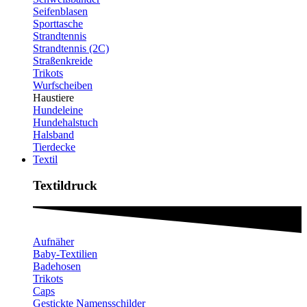
Seifenblasen
Sporttasche
Strandtennis
Strandtennis (2C)
Straßenkreide
Trikots
Wurfscheiben
Haustiere
Hundeleine
Hundehalstuch
Halsband
Tierdecke
Textil
Textildruck​
Aufnäher
Baby-Textilien
Badehosen
Trikots
Caps
Gestickte Namensschilder