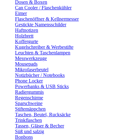
Dosen & Boxen
Can Cooler / Flaschenkühler
Eimer
Flaschenöffner & Kellnermesser
Gestickte Namensschilder
Haftnotizen
Holzbrett
Koffergurte
Kugelschreiber & Werbestifte
Leuchten & Taschenlampen
Messwerkzeuge
Mousepads
Mikrofaserbeutel
Notizbücher / Notebooks
Phone Locker
Powerbanks & USB Sticks
Radiergummis
Regenschirme
Sparschweine
Stiftemäppchen
Taschen, Beutel, Rucksäcke
Trinkflaschen
Tassen, Gläser & Becher
Süß und salzig
Bonbons