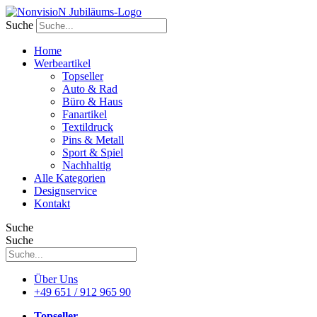
Zum
Inhalt
Suche
wechseln
Home
Werbeartikel
Topseller
Auto & Rad
Büro & Haus
Fanartikel
Textildruck
Pins & Metall
Sport & Spiel
Nachhaltig
Alle Kategorien
Designservice
Kontakt
Suche
Suche
Über Uns
+49 651 / 912 965 90
Topseller